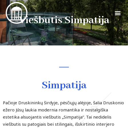
Viešbutis Simpatija
Simpatija
Pačioje Druskininkų širdyje, pėsčiųjų alėjoje, šalia Druskonio
ežero Jūsų laukia modernia romantika ir nostalgiška
estetika alsuojantis viešbutis „Simpatija“. Tai nedidelis
viešbutis su patogiais bei stilingais, išskirtinio interjero