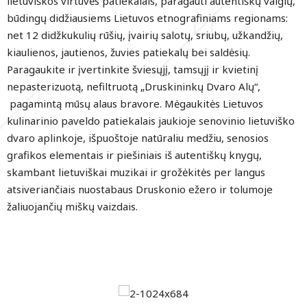
lietuviškos virtuvės patiekalais, paragauti autentiškų valgių,
būdingų didžiausiems Lietuvos etnografiniams regionams:
net 12 didžkukulių rūšių, įvairių salotų, sriubų, užkandžių,
kiaulienos, jautienos, žuvies patiekalų bei saldėsių.
Paragaukite ir įvertinkite šviesųjį, tamsųjį ir kvietinį
nepasterizuotą, nefiltruotą „Druskininkų Dvaro Alų“,
pagamintą mūsų alaus bravore. Mėgaukitės Lietuvos
kulinarinio paveldo patiekalais jaukioje senovinio lietuviško
dvaro aplinkoje, išpuoštoje natūraliu medžiu, senosios
grafikos elementais ir piešiniais iš autentiškų knygų,
skambant lietuviškai muzikai ir grožėkitės per langus
atsiveriančiais nuostabaus Druskonio ežero ir tolumoje
žaliuojančių miškų vaizdais.