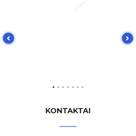
1
2
3
4
5
6
7
KONTAKTAI