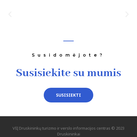
Susidomėjote?
Susisiekite su mumis
SUSISIEKTI
VšĮ Druskininkų turizmo ir verslo informacijos centras © 2023
Druskininkai