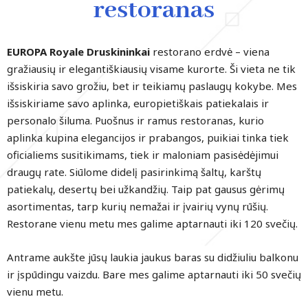
restoranas
EUROPA Royale Druskininkai
restorano erdvė – viena
gražiausių ir elegantiškiausių visame kurorte. Ši vieta ne tik
išsiskiria savo grožiu, bet ir teikiamų paslaugų kokybe. Mes
išsiskiriame savo aplinka, europietiškais patiekalais ir
personalo šiluma. Puošnus ir ramus restoranas, kurio
aplinka kupina elegancijos ir prabangos, puikiai tinka tiek
oficialiems susitikimams, tiek ir maloniam pasisėdėjimui
draugų rate. Siūlome didelį pasirinkimą šaltų, karštų
patiekalų, desertų bei užkandžių. Taip pat gausus gėrimų
asortimentas, tarp kurių nemažai ir įvairių vynų rūšių.
Restorane vienu metu mes galime aptarnauti iki 120 svečių.
Antrame aukšte jūsų laukia jaukus baras su didžiuliu balkonu
ir įspūdingu vaizdu. Bare mes galime aptarnauti iki 50 svečių
vienu metu.