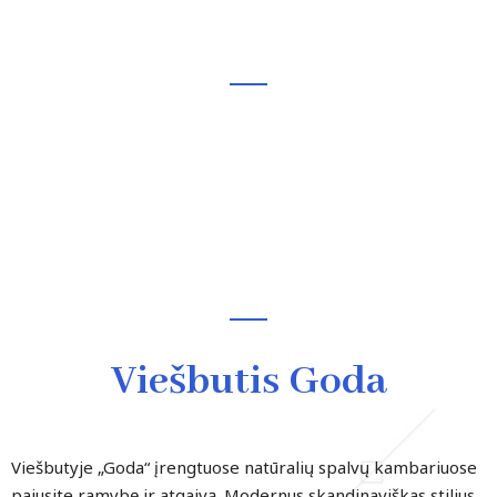
Viešbutis Goda
Viešbutis Goda
Viešbutyje „Goda“ įrengtuose natūralių spalvų kambariuose
pajusite ramybę ir atgaivą. Modernus skandinaviškas stilius