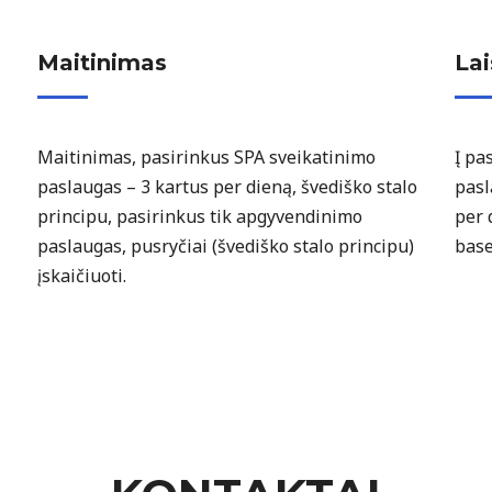
Maitinimas
Lai
Maitinimas, pasirinkus SPA sveikatinimo
Į pa
paslaugas – 3 kartus per dieną, švediško stalo
pasl
principu, pasirinkus tik apgyvendinimo
per 
paslaugas, pusryčiai (švediško stalo principu)
base
įskaičiuoti.