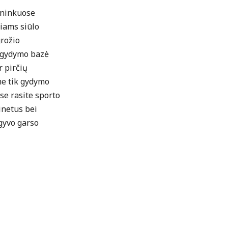
ininkuose
iams siūlo
grožio
s gydymo bazė
r pirčių
ne tik gydymo
ose rasite sporto
inetus bei
 gyvo garso