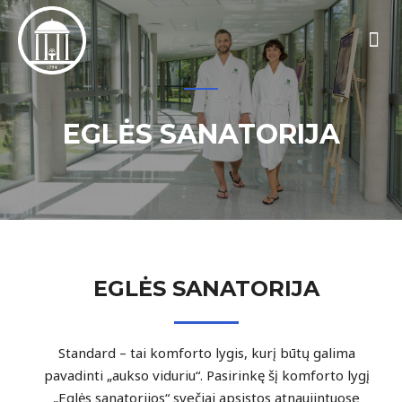
EGLĖS SANATORIJA
EGLĖS SANATORIJA
Standard – tai komforto lygis, kurį būtų galima
pavadinti „aukso viduriu“. Pasirinkę šį komforto lygį
„Eglės sanatorijos“ svečiai apsistos atnaujintuose