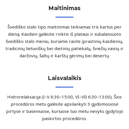
Maitinimas
Švediško stalo tipo maitinimas teikiamas tris kartus per
dieną. Kasdien galėsite rinktis iš plataus ir subalansuoto
švediško stalo meniu, kuriame rasite įprastinių kasdienių,
tradicinių lietuviškų bei dietinių patiekalų, šviežių vaisių ir
daržovių, šaltų ir karštų gėrimų bei desertų.
Laisvalaikis
Hidrorelaksacija (I–V 6:30–15:00, VI–VII 6:30–13:00). Šios
procedūros metu galėsite apsilankyti 3 gydomosiose
pirtyse ir baseinuose, kuriuose tuo metu nevyks gydytojo
paskirtos procedūros.